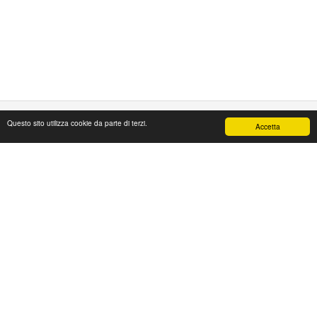
Questo sito utilizza cookie da parte di terzi.
Accetta
PAPAFASHION
S.R.L. Unipersonale